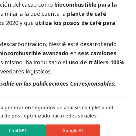
cción del cacao como
biocombustible para la
 similar a la que cuenta la
planta de café
e 2020 y que
utiliza los posos de café para
 descarbonización, Nestlé está desarrollando
r biocombustible avanzado
en
seis camiones
Asimismo, ha impulsado el
uso de tráilers 100%
veedores logísticos.
sable en las
publicaciones Corresponsables
.
ara generar en segundos un análisis completo del
 de post optimizado para redes sociales:
ChatGPT
Google AI