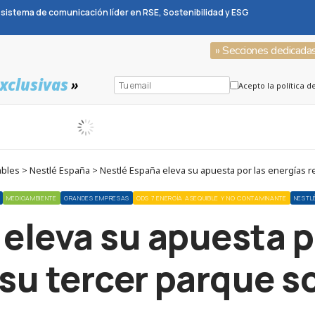
sistema de comunicación líder en RSE, Sostenibilidad y ESG
» Secciones dedicada
xclusivas
»
Acepto la política d
es > Nestlé España > Nestlé España eleva su apuesta por las energías ren
MEDIOAMBIENTE
GRANDES EMPRESAS
ODS 7 ENERGÍA ASEQUIBLE Y NO CONTAMINANTE
NESTL
eleva su apuesta p
su tercer parque so