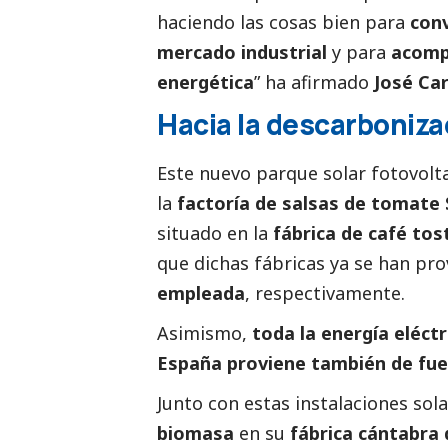
haciendo las cosas bien para
conv
mercado industrial
y para
acompa
energética
” ha afirmado
José Car
Hacia la descarboniza
Este nuevo parque solar fotovolta
la
factoría de salsas de tomate 
situado en la
fábrica de café to
que dichas fábricas ya se han pr
empleada
, respectivamente.
Asimismo,
toda la energía eléct
España proviene también de fu
Junto con estas instalaciones so
biomasa
en su
fábrica cántabra