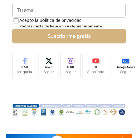
Acepto la política de privacidad.
Podrás darte de baja en cualquier momento.
Suscribirme gratis
9.5K
41.4K
6.6K
1K
Google News
Me gusta
Seguir
Seguir
Suscríbete
Seguir