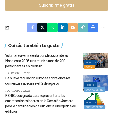
Suscribirme gratis
Quizás también te guste
Voluntare avanza en la construcción de su
Manifiesto 2026 tras reunir a más de 200
NOTICIAS
participantes en Medellín
SOCIAL
7 DE AGOSTO DE 2026
La nueva regulación europea sobre envases
comienza a aplicarse el 12 de agosto
NOTICIAS
BUEN GOBIERNO
7 DE AGOSTO DE 2026
FENIE, designada para representar a las
empresas instaladoras en la Comisión Asesora
NOTICIAS
para la certificación de eficiencia energética de
BUEN GOBIERNO
edificios