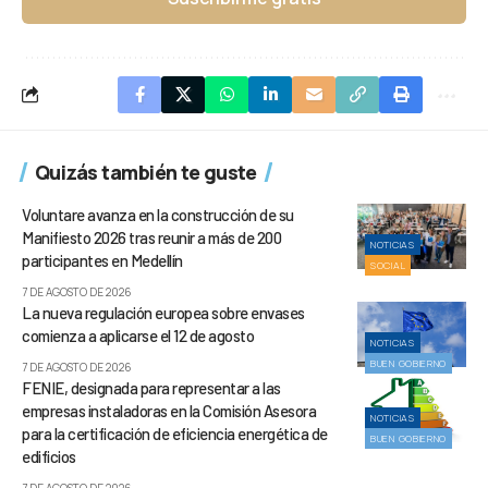
Quizás también te guste
Voluntare avanza en la construcción de su
Manifiesto 2026 tras reunir a más de 200
NOTICIAS
participantes en Medellín
SOCIAL
7 DE AGOSTO DE 2026
La nueva regulación europea sobre envases
comienza a aplicarse el 12 de agosto
NOTICIAS
BUEN GOBIERNO
7 DE AGOSTO DE 2026
FENIE, designada para representar a las
empresas instaladoras en la Comisión Asesora
NOTICIAS
para la certificación de eficiencia energética de
BUEN GOBIERNO
edificios
7 DE AGOSTO DE 2026