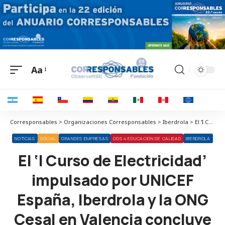
Aa
Corresponsables > Organizaciones Corresponsables > Iberdrola > El ‘I Curso de Electricidad’ impulsado por UNICEF España, Iberdrola y la ONG Cesal en Valencia concluye con la inserción laboral inmediata de más de la mitad de los jóvenes en situación de vulnerabilidad participantes
NOTICIAS
SOCIAL
GRANDES EMPRESAS
ODS 4 EDUCACIÓN DE CALIDAD
IBERDROLA
El ‘I Curso de Electricidad’
impulsado por UNICEF
España, Iberdrola y la ONG
Cesal en Valencia concluye