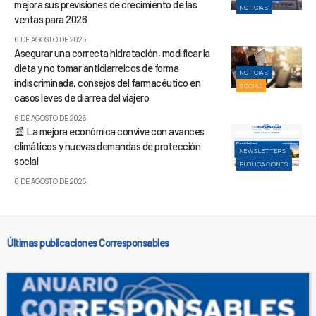
mejora sus previsiones de crecimiento de las
NOTICIAS
ventas para 2026
6 DE AGOSTO DE 2026
Asegurar una correcta hidratación, modificar la
dieta y no tomar antidiarreicos de forma
NOTICIAS
indiscriminada, consejos del farmacéutico en
SOCIAL
casos leves de diarrea del viajero
6 DE AGOSTO DE 2026
📰 La mejora económica convive con avances
climáticos y nuevas demandas de protección
NEWSLETTERS
social
PUBLICACIONES
6 DE AGOSTO DE 2026
Últimas publicaciones Corresponsables