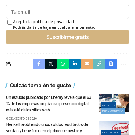
Acepto la política de privacidad.
Podrás darte de baja en cualquier momento.
Suscribirme gratis
Quizás también te guste
Un estudio publicado por Liferay revela que el 63
% de las empresas amplían su presencia digital
NOTICIAS
más allá de los sitios web
BUEN GOBIERNO
6 DE AGOSTO DE 2026
Henkel ha obtenido unos sólidos resultados de
ventas y beneficios en el primer semestre y
DESTACADO