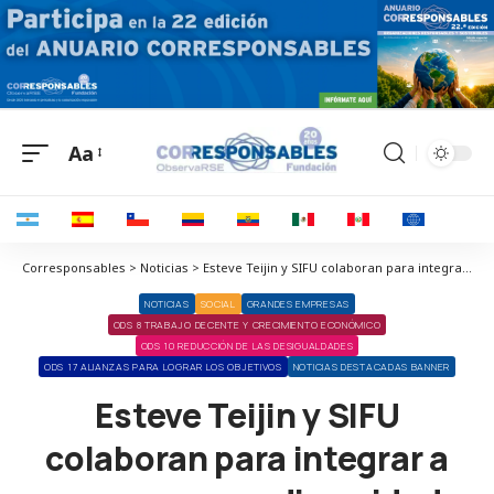
Aa
Corresponsables > Noticias > Esteve Teijin y SIFU colaboran para integrar a personas con diversidad funcional en la limpieza y desinfección de equipos respiratorios
NOTICIAS
SOCIAL
GRANDES EMPRESAS
ODS 8 TRABAJO DECENTE Y CRECIMIENTO ECONÓMICO
ODS 10 REDUCCIÓN DE LAS DESIGUALDADES
ODS 17 ALIANZAS PARA LOGRAR LOS OBJETIVOS
NOTICIAS DESTACADAS BANNER
Esteve Teijin y SIFU
colaboran para integrar a