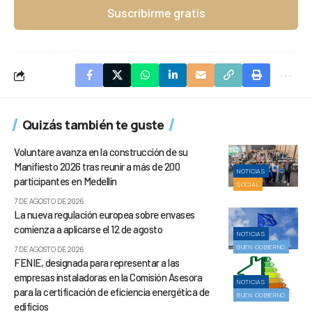
Suscribirme gratis
Quizás también te guste
Voluntare avanza en la construcción de su
Manifiesto 2026 tras reunir a más de 200
NOTICIAS
participantes en Medellín
SOCIAL
7 DE AGOSTO DE 2026
La nueva regulación europea sobre envases
comienza a aplicarse el 12 de agosto
NOTICIAS
BUEN GOBIERNO
7 DE AGOSTO DE 2026
FENIE, designada para representar a las
empresas instaladoras en la Comisión Asesora
NOTICIAS
para la certificación de eficiencia energética de
BUEN GOBIERNO
edificios