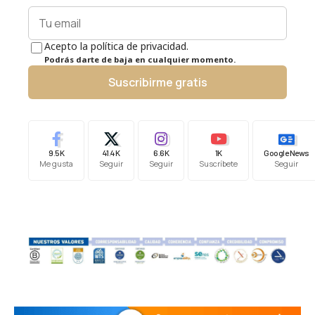
Acepto la política de privacidad.
Podrás darte de baja en cualquier momento.
Suscribirme gratis
9.5K
41.4K
6.6K
1K
Google News
Me gusta
Seguir
Seguir
Suscríbete
Seguir