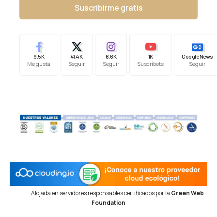
Suscribirme gratis
9.5K
41.4K
6.6K
1K
Google News
Me gusta
Seguir
Seguir
Suscríbete
Seguir
Alojada en servidores responsables certificados por la
Green Web
Foundation