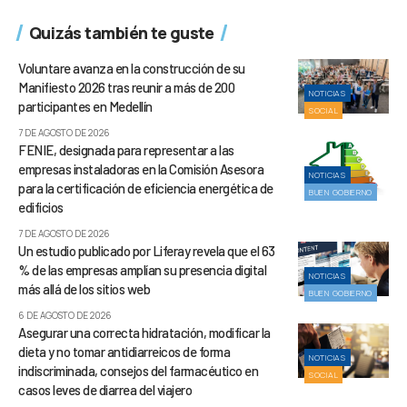
Quizás también te guste
Voluntare avanza en la construcción de su
Manifiesto 2026 tras reunir a más de 200
NOTICIAS
participantes en Medellín
SOCIAL
7 DE AGOSTO DE 2026
FENIE, designada para representar a las
empresas instaladoras en la Comisión Asesora
NOTICIAS
para la certificación de eficiencia energética de
BUEN GOBIERNO
edificios
7 DE AGOSTO DE 2026
Un estudio publicado por Liferay revela que el 63
% de las empresas amplían su presencia digital
NOTICIAS
más allá de los sitios web
BUEN GOBIERNO
6 DE AGOSTO DE 2026
Asegurar una correcta hidratación, modificar la
dieta y no tomar antidiarreicos de forma
NOTICIAS
indiscriminada, consejos del farmacéutico en
SOCIAL
casos leves de diarrea del viajero