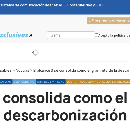
sistema de comunicación líder en RSE, Sostenibilidad y ESG
» Secciones dedicada
xclusivas
»
Acepto la política d
ables > Noticias > El alcance 3 se consolida como el gran reto de la desca
NOTICIAS
BUEN GOBIERNO
GRANDES EMPRESAS
ODS 12 PRODUCCIÓN Y CONSUMO RESPONSABLE
e consolida como el 
descarbonización