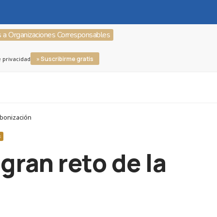
s a Organizaciones Corresponsables
» Suscribirme gratis
e privacidad
rbonización
S
gran reto de la