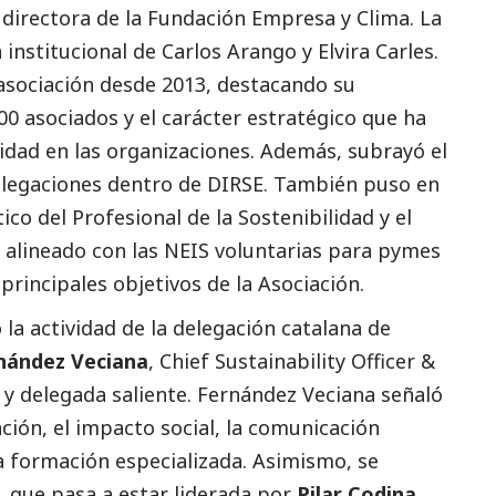
, directora de la Fundación Empresa y Clima. La
institucional de Carlos Arango y Elvira Carles.
 asociación desde 2013, destacando su
00 asociados y el carácter estratégico que ha
lidad en las organizaciones. Además, subrayó el
elegaciones dentro de DIRSE. También puso en
ico del Profesional de la Sostenibilidad y el
 alineado con las NEIS voluntarias para
pymes
rincipales objetivos de la Asociación.
 la actividad de la delegación catalana de
nández Veciana
, Chief Sustainability Officer &
 delegada saliente. Fernández Veciana señaló
ción, el impacto
social
, la comunicación
a formación especializada. Asimismo, se
n, que pasa a estar liderada por
Pilar Codina