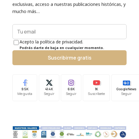
exclusivas, acceso a nuestras publicaciones históricas, y
mucho más…
Acepto la política de privacidad.
Podrás darte de baja en cualquier momento.
Suscribirme gratis
9.5K
41.4K
6.6K
1K
Google News
Me gusta
Seguir
Seguir
Suscríbete
Seguir