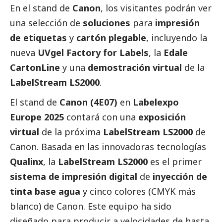
En el stand de
Canon
, los visitantes podrán ver
una selección de
soluciones
para
impresión
de etiquetas
y
cartón plegable
, incluyendo la
nueva
UVgel Factory for Labels
, la
Edale
CartonLine
y una
demostración virtual
de la
LabelStream LS2000
.
El stand de
Canon (4E07)
en
Labelexpo
Europe 2025
contará con una
exposición
virtual
de la próxima
LabelStream LS2000
de
Canon. Basada en las innovadoras tecnologías
Qualinx
, la
LabelStream LS2000
es el primer
sistema de impresión digital
de
inyección de
tinta base agua
y cinco colores (CMYK más
blanco) de Canon. Este equipo ha sido
diseñado para producir a velocidades de hasta