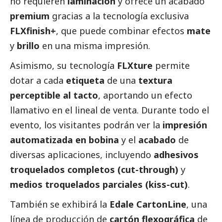
no requieren
laminación
y ofrece un acabado
premium
gracias a la tecnología exclusiva
FLXfinish+
, que puede combinar efectos
mate
y
brillo
en una misma impresión.
Asimismo, su tecnología
FLXture
permite
dotar a cada
etiqueta
de una
textura
perceptible al tacto
, aportando un efecto
llamativo en el lineal de venta. Durante todo el
evento, los visitantes podrán ver la
impresión
automatizada en bobina
y el
acabado
de
diversas aplicaciones, incluyendo
adhesivos
troquelados completos (cut-through)
y
medios troquelados parciales (kiss-cut)
.
También se exhibirá la
Edale CartonLine
, una
línea de producción de
cartón flexográfica
de