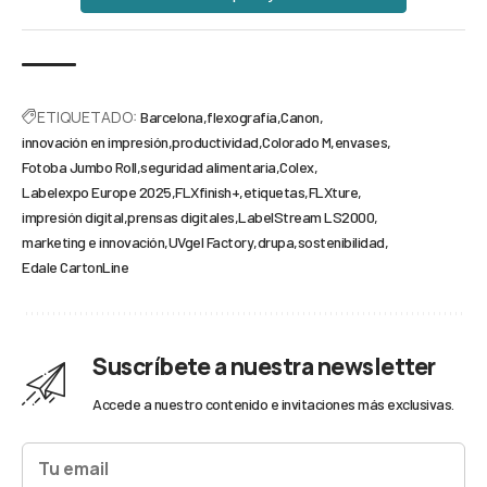
ETIQUETADO:
Barcelona
flexografía
Canon
innovación en impresión
productividad
Colorado M
envases
Fotoba Jumbo Roll
seguridad alimentaria
Colex
Labelexpo Europe 2025
FLXfinish+
etiquetas
FLXture
impresión digital
prensas digitales
LabelStream LS2000
marketing e innovación
UVgel Factory
drupa
sostenibilidad
Edale CartonLine
Suscríbete a nuestra newsletter
Accede a nuestro contenido e invitaciones más exclusivas.