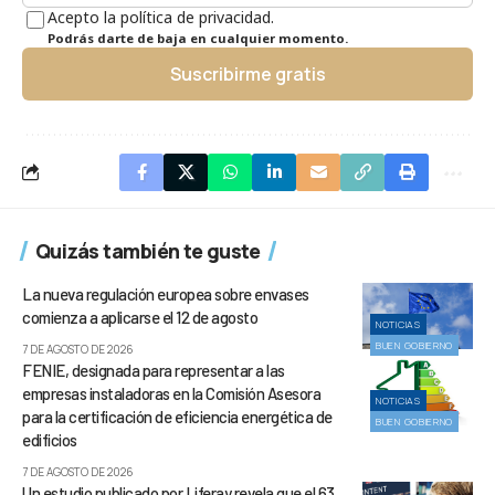
Acepto la política de privacidad.
Podrás darte de baja en cualquier momento.
Suscribirme gratis
Quizás también te guste
La nueva regulación europea sobre envases
comienza a aplicarse el 12 de agosto
NOTICIAS
BUEN GOBIERNO
7 DE AGOSTO DE 2026
FENIE, designada para representar a las
empresas instaladoras en la Comisión Asesora
NOTICIAS
para la certificación de eficiencia energética de
BUEN GOBIERNO
edificios
7 DE AGOSTO DE 2026
Un estudio publicado por Liferay revela que el 63