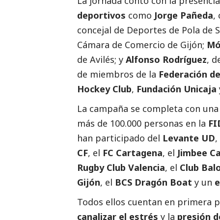
La jornada contó con la presenci
deportivos
como
Jorge Pañeda
,
concejal de Deportes de Pola de S
Cámara de Comercio de Gijón;
Mó
de Avilés; y
Alfonso Rodríguez
, d
de miembros de la
Federación de
Hockey Club
,
Fundación Unicaja
La campaña se completa con un
más de 100.000 personas en la
F
han participado del
Levante UD
,
CF
, el
FC Cartagena
, el
Jimbee C
Rugby Club Valencia
, el
Club Bal
Gijón
, el
BCS Dragón Boat
y un
e
Todos ellos cuentan en primera 
canalizar el estrés
y la
presión d