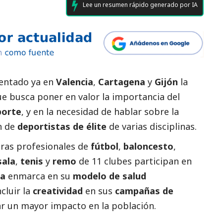
Lee un resumen rápido generado por IA
entado ya en
Valencia
,
Cartagena
y
Gijón
la
ue busca poner en valor la importancia del
porte
, y en la necesidad de hablar sobre la
ón de
deportistas de élite
de varias disciplinas.
oras profesionales de
fútbol
,
baloncesto
,
sala
,
tenis
y
remo
de 11 clubes participan en
ra
enmarca en su
modelo de salud
ncluir la
creatividad
en sus
campañas de
r un mayor impacto en la población.