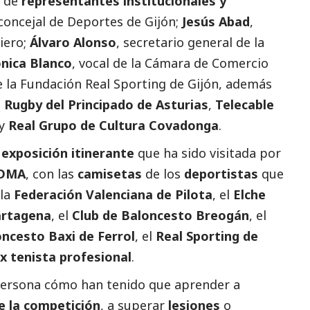
a de
representantes institucionales y
 concejal de Deportes de Gijón;
Jesús Abad
,
iero;
Álvaro Alonso
, secretario general de la
nica Blanco
, vocal de la Cámara de Comercio
e la Fundación Real Sporting de Gijón, además
 Rugby del Principado de Asturias
,
Telecable
y
Real Grupo de Cultura Covadonga
.
a
exposición itinerante
que ha sido visitada por
IDMA
, con las
camisetas
de los
deportistas
que
 la
Federación Valenciana de Pilota
, el
Elche
artagena
, el
Club de Baloncesto Breogán
, el
oncesto Baxi de Ferrol
, el
Real Sporting de
x tenista profesional
.
persona cómo han tenido que aprender a
e la competición
, a superar
lesiones
o