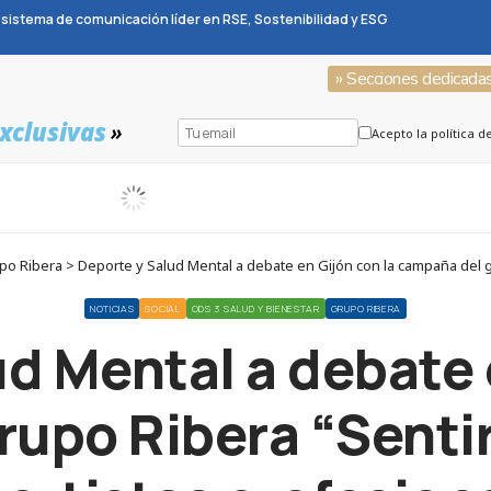
sistema de comunicación líder en RSE, Sostenibilidad y ESG
» Secciones dedicada
xclusivas
»
Acepto la política d
Ribera > Deporte y Salud Mental a debate en Gijón con la campaña del gru
NOTICIAS
SOCIAL
ODS 3 SALUD Y BIENESTAR
GRUPO RIBERA
d Mental a debate 
upo Ribera “Sentir