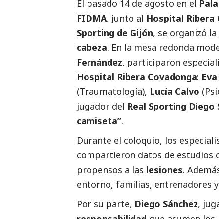
El pasado 14 de agosto en el
Pala
FIDMA
, junto al
Hospital Ribera
Sporting de Gijón
, se organizó la
cabeza
. En la mesa redonda mode
Fernández
, participaron especial
Hospital Ribera Covadonga
:
Eva
(Traumatología),
Lucía Calvo
(Psi
jugador del
Real Sporting
Diego 
camiseta”
.
Durante el coloquio, los especial
compartieron datos de estudios
propensos a las
lesiones
. Además
entorno, familias, entrenadores 
Por su parte,
Diego Sánchez
, ju
responsabilidad
que asumen los ju