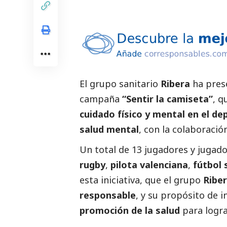
El grupo sanitario
Ribera
ha pres
campaña
“Sentir la camiseta”
, q
cuidado físico y mental en el de
salud mental
, con la colaboraci
Un total de 13 jugadores y jugad
rugby
,
pilota valenciana
,
fútbol 
esta iniciativa, que el grupo
Ribe
responsable
, y su propósito de i
promoción de la salud
para logra