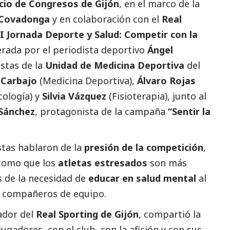
cio de Congresos de Gijón
, en el marco de la
 Covadonga
y en colaboración con el
Real
I Jornada Deporte y Salud:
Competir con la
rada por el periodista deportivo
Ángel
istas de la
Unidad de Medicina Deportiva
del
 Carbajo
(Medicina Deportiva),
Álvaro Rojas
cología) y
Silvia Vázquez
(Fisioterapia), junto al
Sánchez
, protagonista de la campaña
“Sentir la
istas hablaron de la
presión de la competición
,
 como que los
atletas estresados
son más
 de la necesidad de
educar en salud mental
al
y compañeros de equipo.
gador del
Real Sporting de Gijón
, compartió la
gadores, con el club, con la afición y con sus