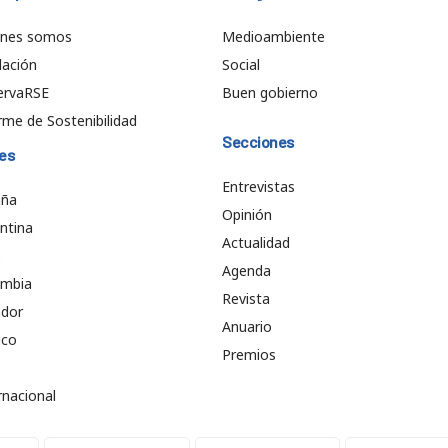
énes somos
Medioambiente
ación
Social
ervaRSE
Buen gobierno
rme de Sostenibilidad
Secciones
es
Entrevistas
aña
Opinión
ntina
Actualidad
e
Agenda
ombia
Revista
ador
Anuario
ico
Premios
rnacional