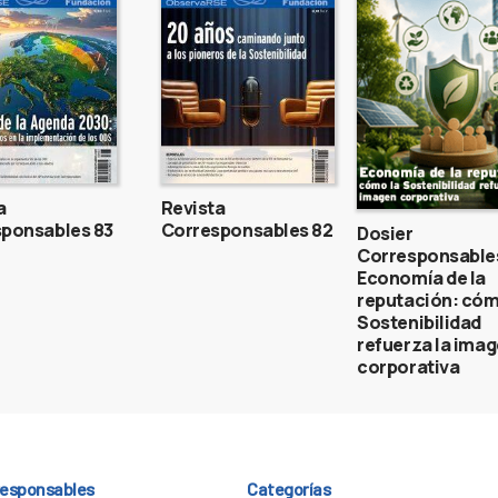
a
Revista
ponsables 83
Corresponsables 82
Dosier
Corresponsable
Economía de la
reputación: cóm
Sostenibilidad
refuerza la ima
corporativa
responsables
Categorías