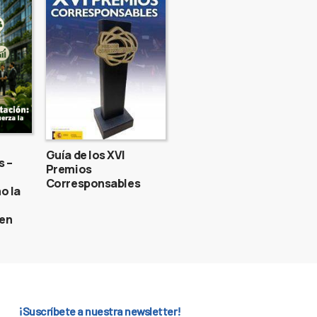
Guía de los XVI
s –
Premios
Corresponsables
o la
gen
¡Suscríbete a nuestra newsletter!