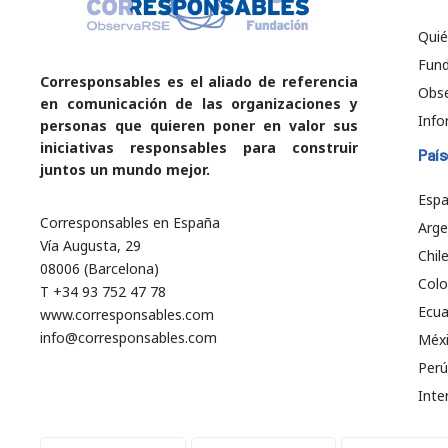
Qui
Fund
Corresponsables es el aliado de referencia
Obs
en comunicación de las organizaciones y
Info
personas que quieren poner en valor sus
iniciativas responsables para construir
País
juntos un mundo mejor.
Esp
Corresponsables en España
Arge
Vía Augusta, 29
Chil
08006 (Barcelona)
Col
T +34 93 752 47 78
Ecu
www.corresponsables.com
info@corresponsables.com
Méx
Perú
Inte