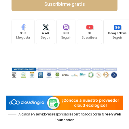
Suscribirme gratis
9.5K
41.4K
6.6K
1K
Google News
Me gusta
Seguir
Seguir
Suscríbete
Seguir
Alojada en servidores responsables certificados por la
Green Web
Foundation