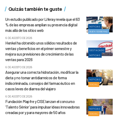
Quizás también te guste
Un estudio publicado por Liferay revela que el 63
% de las empresas amplían su presencia digital
NOTICIAS
más allá de los sitios web
BUEN GOBIERNO
6 DE AGOSTO DE 2026
Henkel ha obtenido unos sólidos resultados de
ventas y beneficios en el primer semestre y
DESTACADO
mejora sus previsiones de crecimiento de las
NOTICIAS
ventas para 2026
6 DE AGOSTO DE 2026
Asegurar una correcta hidratación, modificar la
dieta y no tomar antidiarreicos de forma
NOTICIAS
indiscriminada, consejos del farmacéutico en
SOCIAL
casos leves de diarrea del viajero
6 DE AGOSTO DE 2026
Fundación Mapfre y CISE lanzan el concurso
‘Talento Sénior’ para impulsar ideas innovadoras
NOTICIAS
creadas por y para mayores de 50 años
SOCIAL