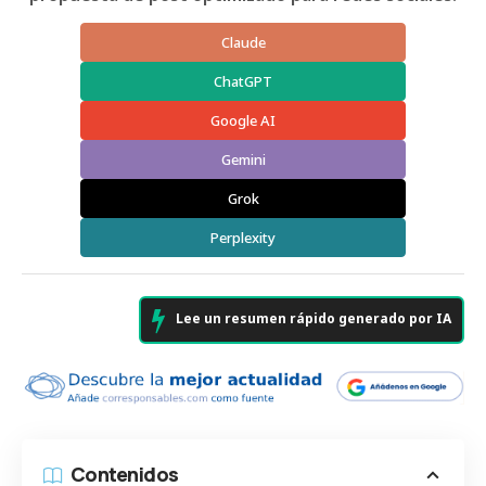
Claude
ChatGPT
Google AI
Gemini
Grok
Perplexity
Lee un resumen rápido generado por IA
Contenidos