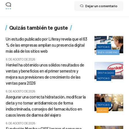
Dejar un comentario
Quizás también te guste
Un estudio publicado por Liferay revela que el 63
% de las empresas amplían su presencia digital
NOTICIAS
más allá de los sitios web
BUEN GOBIERNO
6 DE AGOSTO DE 2026
Henkel ha obtenido unos sólidos resultados de
ventas y beneficios en el primer semestre y
DESTACADO
mejora sus previsiones de crecimiento de las
NOTICIAS
ventas para 2026
6 DE AGOSTO DE 2026
Asegurar una correcta hidratación, modificar la
dieta y no tomar antidiarreicos de forma
NOTICIAS
indiscriminada, consejos del farmacéutico en
SOCIAL
casos leves de diarrea del viajero
6 DE AGOSTO DE 2026
Fundación Mapfre y CISE lanzan el concurso