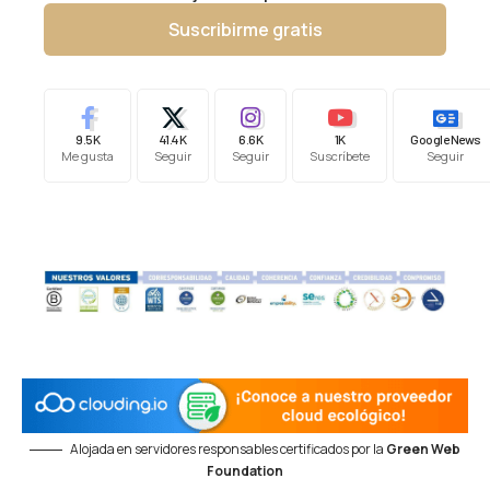
Suscribirme gratis
9.5K
41.4K
6.6K
1K
Google News
Me gusta
Seguir
Seguir
Suscríbete
Seguir
Alojada en servidores responsables certificados por la
Green Web
Foundation