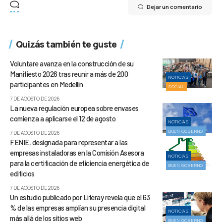
Dejar un comentario
Quizás también te guste
Voluntare avanza en la construcción de su
Manifiesto 2026 tras reunir a más de 200
NOTICIAS
participantes en Medellín
SOCIAL
7 DE AGOSTO DE 2026
La nueva regulación europea sobre envases
comienza a aplicarse el 12 de agosto
NOTICIAS
BUEN GOBIERNO
7 DE AGOSTO DE 2026
FENIE, designada para representar a las
empresas instaladoras en la Comisión Asesora
NOTICIAS
para la certificación de eficiencia energética de
BUEN GOBIERNO
edificios
7 DE AGOSTO DE 2026
Un estudio publicado por Liferay revela que el 63
% de las empresas amplían su presencia digital
NOTICIAS
más allá de los sitios web
BUEN GOBIERNO