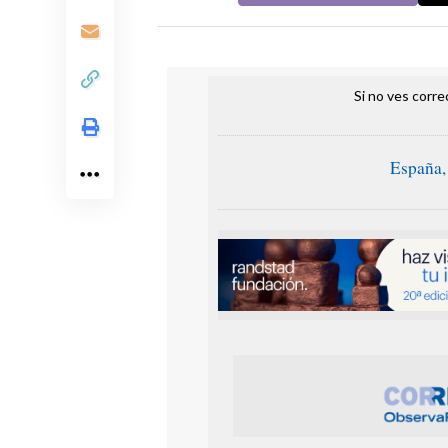
Si no ves corr
España,