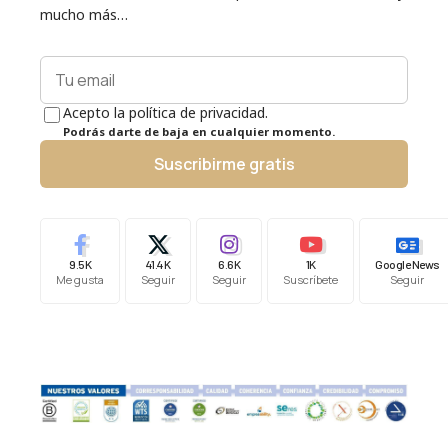
mucho más…
Acepto la política de privacidad.
Podrás darte de baja en cualquier momento.
Suscribirme gratis
9.5K
41.4K
6.6K
1K
Google News
Me gusta
Seguir
Seguir
Suscríbete
Seguir