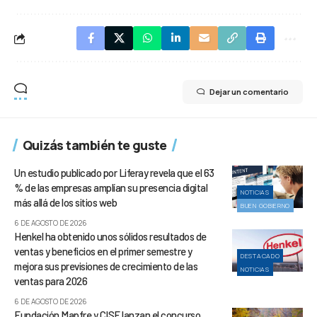
Dejar un comentario
Quizás también te guste
Un estudio publicado por Liferay revela que el 63
% de las empresas amplían su presencia digital
NOTICIAS
más allá de los sitios web
BUEN GOBIERNO
6 DE AGOSTO DE 2026
Henkel ha obtenido unos sólidos resultados de
ventas y beneficios en el primer semestre y
DESTACADO
mejora sus previsiones de crecimiento de las
NOTICIAS
ventas para 2026
6 DE AGOSTO DE 2026
Fundación Mapfre y CISE lanzan el concurso