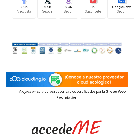
9.5K
41.4K
6.6K
1K
Google News
Me gusta
Seguir
Seguir
Suscríbete
Seguir
Alojada en servidores responsables certificados por la
Green Web
Foundation