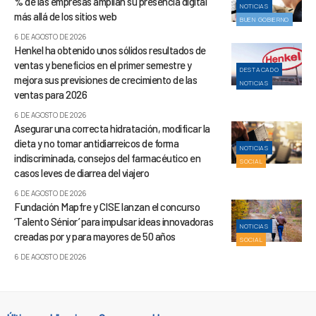
% de las empresas amplían su presencia digital
NOTICIAS
más allá de los sitios web
BUEN GOBIERNO
6 DE AGOSTO DE 2026
Henkel ha obtenido unos sólidos resultados de
ventas y beneficios en el primer semestre y
DESTACADO
mejora sus previsiones de crecimiento de las
NOTICIAS
ventas para 2026
6 DE AGOSTO DE 2026
Asegurar una correcta hidratación, modificar la
dieta y no tomar antidiarreicos de forma
NOTICIAS
indiscriminada, consejos del farmacéutico en
SOCIAL
casos leves de diarrea del viajero
6 DE AGOSTO DE 2026
Fundación Mapfre y CISE lanzan el concurso
‘Talento Sénior’ para impulsar ideas innovadoras
NOTICIAS
creadas por y para mayores de 50 años
SOCIAL
6 DE AGOSTO DE 2026