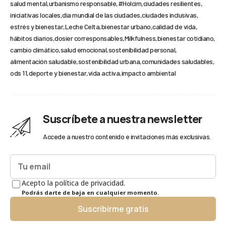
salud mental
urbanismo responsable
#Holcim
ciudades resilientes
iniciativas locales
dia mundial de las ciudades
ciudades inclusivas
estrés y bienestar
Leche Celta
bienestar urbano
calidad de vida
hábitos diarios
dosier corresponsables
Milkfulness
bienestar cotidiano
cambio climático
salud emocional
sostenibilidad personal
alimentación saludable
sostenibilidad urbana
comunidades saludables
ods 11
deporte y bienestar
vida activa
impacto ambiental
Suscríbete a nuestra newsletter
Accede a nuestro contenido e invitaciones más exclusivas.
Acepto la política de privacidad.
Podrás darte de baja en cualquier momento.
Suscribirme gratis