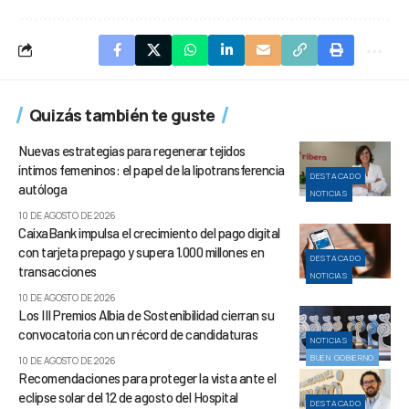
Quizás también te guste
Nuevas estrategias para regenerar tejidos
íntimos femeninos: el papel de la lipotransferencia
DESTACADO
autóloga
NOTICIAS
10 DE AGOSTO DE 2026
CaixaBank impulsa el crecimiento del pago digital
con tarjeta prepago y supera 1.000 millones en
DESTACADO
transacciones
NOTICIAS
10 DE AGOSTO DE 2026
Los III Premios Albia de Sostenibilidad cierran su
convocatoria con un récord de candidaturas
NOTICIAS
BUEN GOBIERNO
10 DE AGOSTO DE 2026
Recomendaciones para proteger la vista ante el
eclipse solar del 12 de agosto del Hospital
DESTACADO