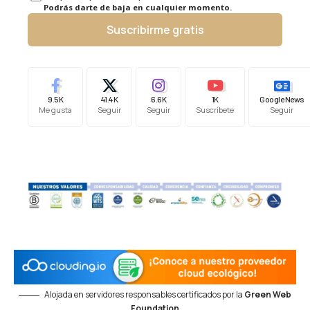
Podrás darte de baja en cualquier momento.
Suscribirme gratis
9.5K
41.4K
6.6K
1K
Google News
Me gusta
Seguir
Seguir
Suscríbete
Seguir
Alojada en servidores responsables certificados por la
Green Web
Foundation