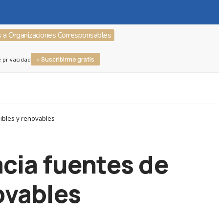
s a Organizaciones Corresponsables
» Suscribirme gratis
e privacidad
nibles y renovables
acia fuentes de
ovables