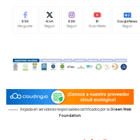
9.5K
41.4K
6.6K
1K
Google News
Me gusta
Seguir
Seguir
Suscríbete
Seguir
Alojada en servidores responsables certificados por la
Green Web
Foundation