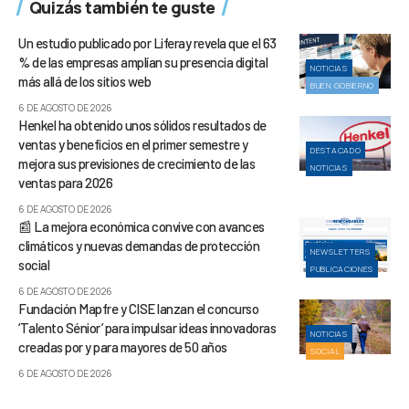
Quizás también te guste
Un estudio publicado por Liferay revela que el 63
% de las empresas amplían su presencia digital
NOTICIAS
más allá de los sitios web
BUEN GOBIERNO
6 DE AGOSTO DE 2026
Henkel ha obtenido unos sólidos resultados de
ventas y beneficios en el primer semestre y
DESTACADO
mejora sus previsiones de crecimiento de las
NOTICIAS
ventas para 2026
6 DE AGOSTO DE 2026
📰 La mejora económica convive con avances
climáticos y nuevas demandas de protección
NEWSLETTERS
social
PUBLICACIONES
6 DE AGOSTO DE 2026
Fundación Mapfre y CISE lanzan el concurso
‘Talento Sénior’ para impulsar ideas innovadoras
NOTICIAS
creadas por y para mayores de 50 años
SOCIAL
6 DE AGOSTO DE 2026