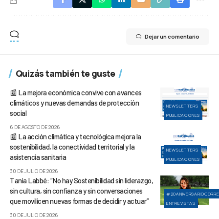
Dejar un comentario
Quizás también te guste
📰 La mejora económica convive con avances
climáticos y nuevas demandas de protección
NEWSLETTERS
social
PUBLICACIONES
6 DE AGOSTO DE 2026
📰 La acción climática y tecnológica mejora la
sostenibilidad, la conectividad territorial y la
NEWSLETTERS
asistencia sanitaria
PUBLICACIONES
30 DE JULIO DE 2026
Tania Labbé: “No hay Sostenibilidad sin liderazgo,
sin cultura, sin confianza y sin conversaciones
#20ANIVERSARIOCORR
que movilicen nuevas formas de decidir y actuar”
ENTREVISTAS
30 DE JULIO DE 2026