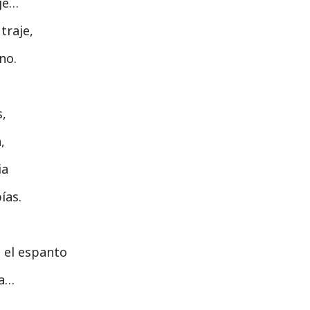
aje…
traje,
no.
s,
,
ia
ías.
 el espanto
la…