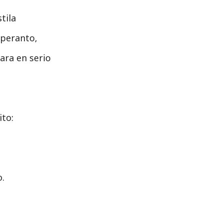
tila
speranto,
ara en serio
ito:
,
o.