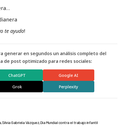
uera…
dianera
yo te ayudo
!
ara generar en segundos un análisis completo del
 de post optimizado para redes sociales:
ChatGPT
Google AI
Grok
Perplexity
a
Silvia Gabriela Vázquez
Día Mundial contra el trabajo infantil