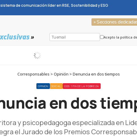
sistema de comunicación líder en RSE, Sostenibilidad y ESG
» Secciones dedicada
xclusivas
»
Acepto la política d
Corresponsables > Opinión > Denuncia en dos tiempos
OPINIÓN
SOCIAL
ODS 1 FIN DE LA POBREZA
nuncia en dos tiem
ritora y psicopedagoga especializada en Lide
tegra el Jurado de los Premios Corresponsab