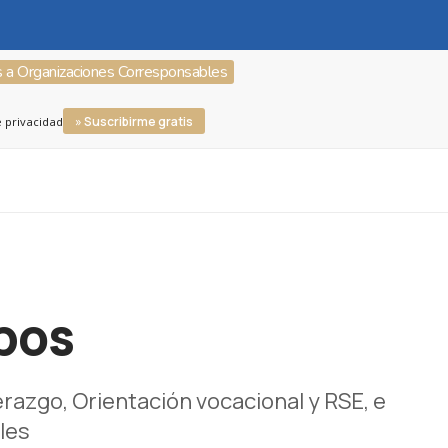
s a Organizaciones Corresponsables
» Suscribirme gratis
e privacidad
pos
razgo, Orientación vocacional y RSE, e
les