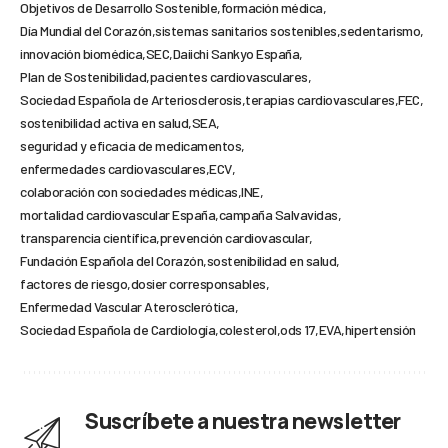
Objetivos de Desarrollo Sostenible
formación médica
Día Mundial del Corazón
sistemas sanitarios sostenibles
sedentarismo
innovación biomédica
SEC
Daiichi Sankyo España
Plan de Sostenibilidad
pacientes cardiovasculares
Sociedad Española de Arteriosclerosis
terapias cardiovasculares
FEC
sostenibilidad activa en salud
SEA
seguridad y eficacia de medicamentos
enfermedades cardiovasculares
ECV
colaboración con sociedades médicas
INE
mortalidad cardiovascular España
campaña Salvavidas
transparencia científica
prevención cardiovascular
Fundación Española del Corazón
sostenibilidad en salud
factores de riesgo
dosier corresponsables
Enfermedad Vascular Aterosclerótica
Sociedad Española de Cardiología
colesterol
ods 17
EVA
hipertensión
Suscríbete a nuestra newsletter