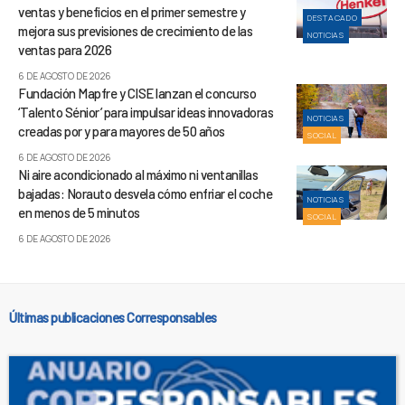
ventas y beneficios en el primer semestre y
DESTACADO
mejora sus previsiones de crecimiento de las
NOTICIAS
ventas para 2026
6 DE AGOSTO DE 2026
Fundación Mapfre y CISE lanzan el concurso
‘Talento Sénior’ para impulsar ideas innovadoras
NOTICIAS
creadas por y para mayores de 50 años
SOCIAL
6 DE AGOSTO DE 2026
Ni aire acondicionado al máximo ni ventanillas
bajadas: Norauto desvela cómo enfriar el coche
NOTICIAS
en menos de 5 minutos
SOCIAL
6 DE AGOSTO DE 2026
Últimas publicaciones Corresponsables