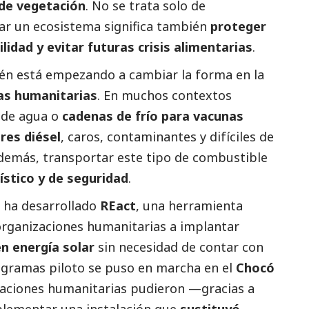
de vegetación
. No se trata solo de
rar un ecosistema significa también
proteger
lidad y evitar futuras crisis alimentarias
.
n está empezando a cambiar la forma en la
as humanitarias
. En muchos contextos
s de agua o
cadenas de frío para vacunas
res diésel
, caros, contaminantes y difíciles de
además, transportar este tipo de combustible
ístico y de seguridad
.
ha desarrollado
REact
, una herramienta
organizaciones humanitarias a implantar
n energía solar
sin necesidad de contar con
ogramas piloto se puso en marcha en el
Chocó
zaciones humanitarias pudieron —gracias a