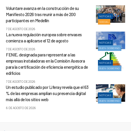
Voluntare avanza en la construcción de su
Manifiesto 2026 tras reunir a más de 200
NOTICIAS
participantes en Medellín
SOCIAL
7 DE AGOSTO DE 2026
La nueva regulación europea sobre envases
comienza a aplicarse el 12 de agosto
NOTICIAS
BUEN GOBIERNO
7 DE AGOSTO DE 2026
FENIE, designada para representar a las
empresas instaladoras en la Comisión Asesora
NOTICIAS
para la certificación de eficiencia energética de
BUEN GOBIERNO
edificios
7 DE AGOSTO DE 2026
Un estudio publicado por Liferay revela que el 63
% de las empresas amplían su presencia digital
NOTICIAS
más allá de los sitios web
BUEN GOBIERNO
6 DE AGOSTO DE 2026