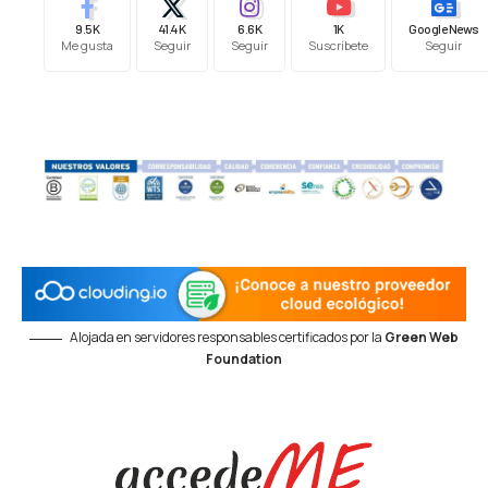
9.5K
41.4K
6.6K
1K
Google News
Me gusta
Seguir
Seguir
Suscríbete
Seguir
Alojada en servidores responsables certificados por la
Green Web
Foundation