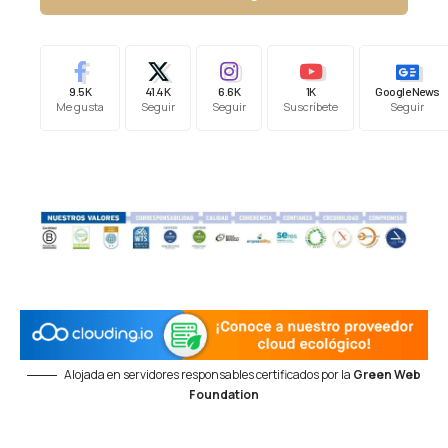
9.5K
41.4K
6.6K
1K
Google News
Me gusta
Seguir
Seguir
Suscríbete
Seguir
Alojada en servidores responsables certificados por la
Green Web
Foundation