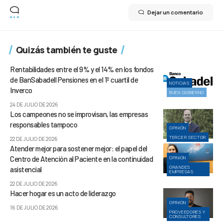
Dejar un comentario
Quizás también te guste
Rentabilidades entre el 9% y el 14% en los fondos
de BanSabadell Pensiones en el 1º cuartil de
NOTICIAS
Inverco
BUEN GOBIERNO
24 DE JULIO DE 2026
Los campeones no se improvisan, las empresas
responsables tampoco
OPINIÓN
TERCER SECTOR
22 DE JULIO DE 2026
Atender mejor para sostener mejor: el papel del
Centro de Atención al Paciente en la continuidad
OPINIÓN
GRANDES
asistencial
EMPRESAS
22 DE JULIO DE 2026
Hacer hogar es un acto de liderazgo
OPINIÓN
16 DE JULIO DE 2026
PROVEEDORES Y
CONSULTORES