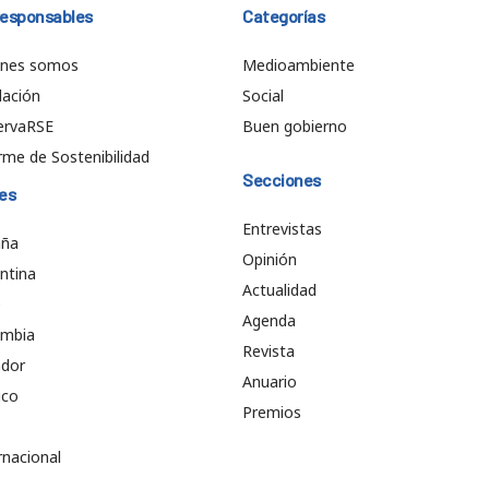
responsables
Categorías
énes somos
Medioambiente
ación
Social
ervaRSE
Buen gobierno
rme de Sostenibilidad
Secciones
es
Entrevistas
aña
Opinión
ntina
Actualidad
e
Agenda
ombia
Revista
ador
Anuario
ico
Premios
rnacional