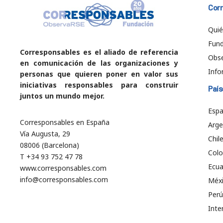
Cor
Qui
Fund
Corresponsables es el aliado de referencia
Obs
en comunicación de las organizaciones y
Info
personas que quieren poner en valor sus
iniciativas responsables para construir
País
juntos un mundo mejor.
Esp
Corresponsables en España
Arge
Vía Augusta, 29
Chil
08006 (Barcelona)
Col
T +34 93 752 47 78
Ecu
www.corresponsables.com
info@corresponsables.com
Méx
Perú
Inte