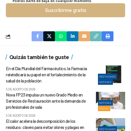
Podrás darte de baja en cualquier momento.
Suscribirme gratis
Quizás también te guste
En el Día Mundial del Farmacéutico, la Farmacia
reivindicará su papel en el fortalecimiento de la
DESTACADO
salud de la población
NOTICIAS
5 DE AGOSTO DE 2026
Nova FP23 impulsa un nuevo Grado Medio en
Servicios de Restauración ante la demanda de
NOTICIAS
profesionales de sala
SOCIAL
5 DE AGOSTO DE 2026
El calor acelera la descomposición de los
residuos: claves para evitar olores y plagas en
DESTACADO