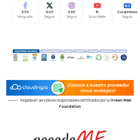
9.5K
41.4K
6.6K
1K
Google News
Me gusta
Seguir
Seguir
Suscríbete
Seguir
Alojada en servidores responsables certificados por la
Green Web
Foundation