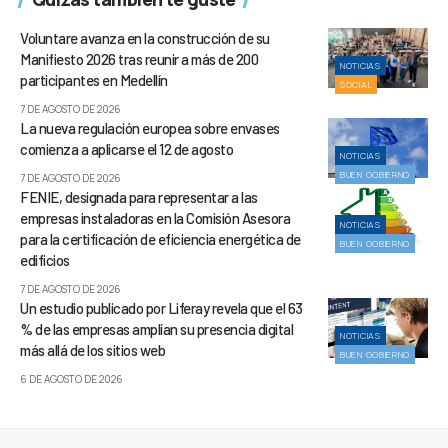
Voluntare avanza en la construcción de su
Manifiesto 2026 tras reunir a más de 200
NOTICIAS
participantes en Medellín
SOCIAL
7 DE AGOSTO DE 2026
La nueva regulación europea sobre envases
comienza a aplicarse el 12 de agosto
NOTICIAS
BUEN GOBIERNO
7 DE AGOSTO DE 2026
FENIE, designada para representar a las
empresas instaladoras en la Comisión Asesora
NOTICIAS
para la certificación de eficiencia energética de
BUEN GOBIERNO
edificios
7 DE AGOSTO DE 2026
Un estudio publicado por Liferay revela que el 63
% de las empresas amplían su presencia digital
NOTICIAS
más allá de los sitios web
BUEN GOBIERNO
6 DE AGOSTO DE 2026