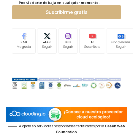
Podrás darte de baja en cualquier momento.
Suscribirme gratis
9.5K
41.4K
6.6K
1K
Google News
Me gusta
Seguir
Seguir
Suscríbete
Seguir
Alojada en servidores responsables certificados por la
Green Web
Foundation