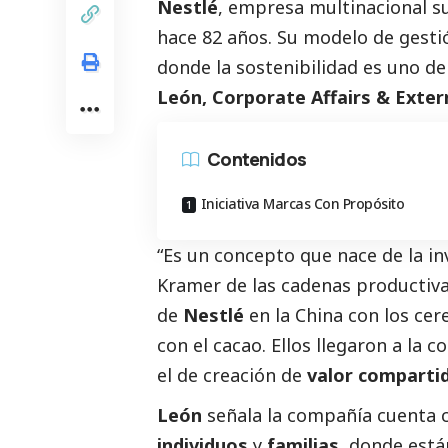
Nestlé
, empresa multinacional su
hace 82 años. Su modelo de gesti
donde la sostenibilidad es uno d
León, Corporate Affairs & Exter
Contenidos
Iniciativa Marcas Con Propósito
“Es un concepto que nace de la in
Kramer de las cadenas productiv
de
Nestlé
en la China con los cer
con el cacao. Ellos llegaron a la 
el de creación de
valor comparti
León
señala la compañía cuenta con
individuos
y
familias
, donde está