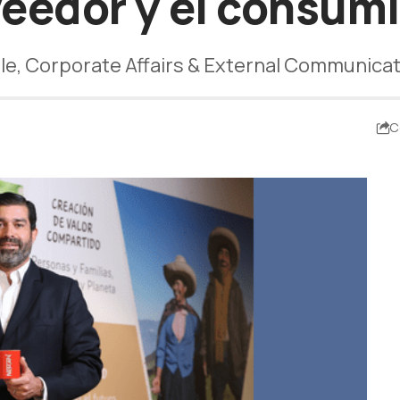
eedor y el consum
lle, Corporate Affairs & External Communicat
C