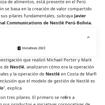
iza de alimentos, está presente en el Perú
ón se basa en la creación de valor compartido
e sus pilares fundamentales, subraya
Javier
nal Communications de Nestlé Perú-Bolivia.
Iniciativas 2023
vestigación que realizó Michael Porter y Mark
as de
Nestlé
, analizaron cómo era la operación
eales y la operación de
Nestlé
en Costa de Marfil
conclusión que el modelo de gestión de Nestlé es
do
”, explica.
 tres pilares. El primero se refiere a
n sus productos e iniciativas corporativas de