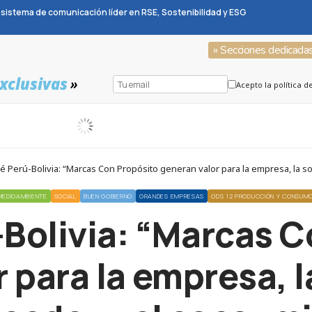
sistema de comunicación líder en RSE, Sostenibilidad y ESG
» Secciones dedicada
xclusivas
»
Acepto la política d
é Perú-Bolivia: “Marcas Con Propósito generan valor para la empresa, la s
MEDIOAMBIENTE
SOCIAL
BUEN GOBIERNO
GRANDES EMPRESAS
ODS 12 PRODUCCIÓN Y CONSUM
-Bolivia: “Marcas C
 para la empresa, l