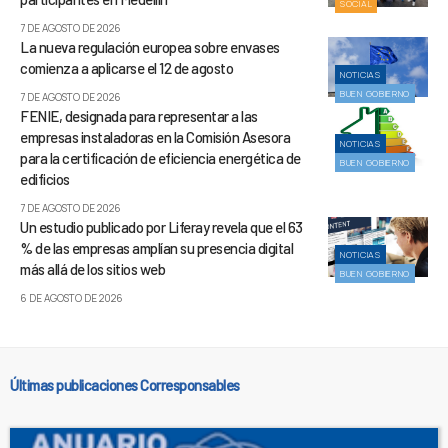
SOCIAL
7 DE AGOSTO DE 2026
La nueva regulación europea sobre envases
comienza a aplicarse el 12 de agosto
NOTICIAS
BUEN GOBIERNO
7 DE AGOSTO DE 2026
FENIE, designada para representar a las
empresas instaladoras en la Comisión Asesora
NOTICIAS
para la certificación de eficiencia energética de
BUEN GOBIERNO
edificios
7 DE AGOSTO DE 2026
Un estudio publicado por Liferay revela que el 63
% de las empresas amplían su presencia digital
NOTICIAS
más allá de los sitios web
BUEN GOBIERNO
6 DE AGOSTO DE 2026
Últimas publicaciones Corresponsables