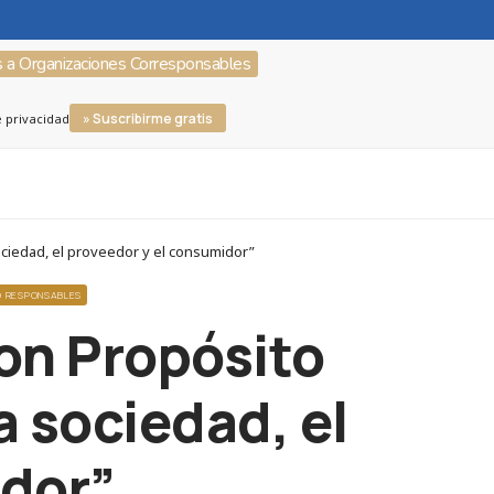
s a Organizaciones Corresponsables
» Suscribirme gratis
e privacidad
ociedad, el proveedor y el consumidor”
O RESPONSABLES
on Propósito
a sociedad, el
idor”