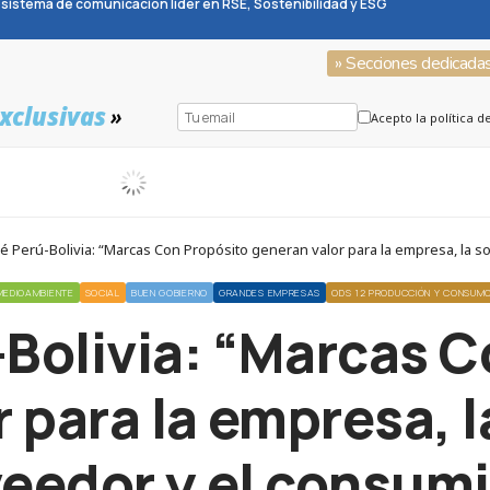
sistema de comunicación líder en RSE, Sostenibilidad y ESG
» Secciones dedicada
xclusivas
»
Acepto la política d
é Perú-Bolivia: “Marcas Con Propósito generan valor para la empresa, la s
MEDIOAMBIENTE
SOCIAL
BUEN GOBIERNO
GRANDES EMPRESAS
ODS 12 PRODUCCIÓN Y CONSUM
-Bolivia: “Marcas C
 para la empresa, l
eedor y el consum