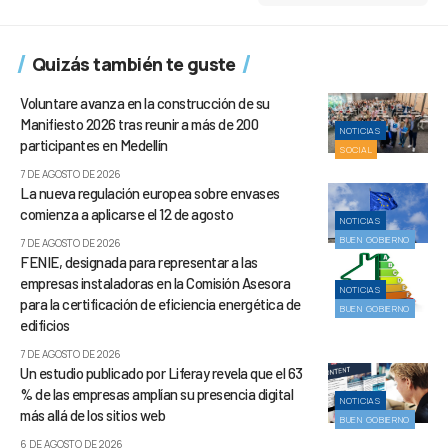
Quizás también te guste
Voluntare avanza en la construcción de su
Manifiesto 2026 tras reunir a más de 200
NOTICIAS
participantes en Medellín
SOCIAL
7 DE AGOSTO DE 2026
La nueva regulación europea sobre envases
comienza a aplicarse el 12 de agosto
NOTICIAS
BUEN GOBIERNO
7 DE AGOSTO DE 2026
FENIE, designada para representar a las
empresas instaladoras en la Comisión Asesora
NOTICIAS
para la certificación de eficiencia energética de
BUEN GOBIERNO
edificios
7 DE AGOSTO DE 2026
Un estudio publicado por Liferay revela que el 63
% de las empresas amplían su presencia digital
NOTICIAS
más allá de los sitios web
BUEN GOBIERNO
6 DE AGOSTO DE 2026