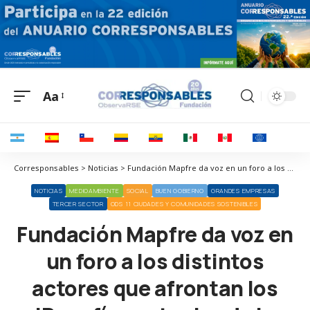
Aa
Corresponsables > Noticias > Fundación Mapfre da voz en un foro a los distintos actores que afrontan los ‘Desafíos actuales de la España rural’
NOTICIAS
MEDIOAMBIENTE
SOCIAL
BUEN GOBIERNO
GRANDES EMPRESAS
TERCER SECTOR
ODS 11 CIUDADES Y COMUNIDADES SOSTENIBLES
Fundación Mapfre da voz en
un foro a los distintos
actores que afrontan los