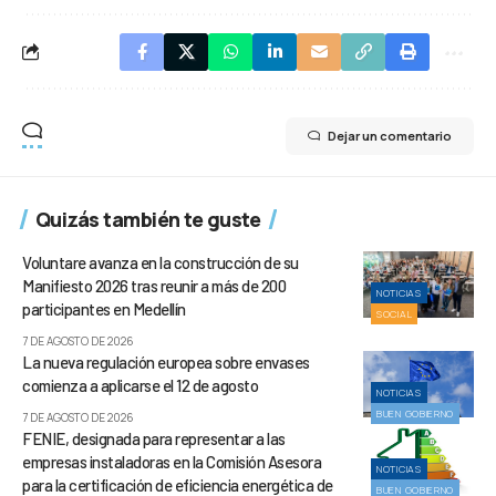
Dejar un comentario
Quizás también te guste
Voluntare avanza en la construcción de su
Manifiesto 2026 tras reunir a más de 200
NOTICIAS
participantes en Medellín
SOCIAL
7 DE AGOSTO DE 2026
La nueva regulación europea sobre envases
comienza a aplicarse el 12 de agosto
NOTICIAS
BUEN GOBIERNO
7 DE AGOSTO DE 2026
FENIE, designada para representar a las
empresas instaladoras en la Comisión Asesora
NOTICIAS
para la certificación de eficiencia energética de
BUEN GOBIERNO