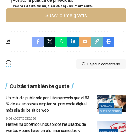
Acepto la política de privacidad.
Podrás darte de baja en cualquier momento.
Suscribirme gratis
Dejar un comentario
Quizás también te guste
Un estudio publicado por Liferay revela que el 63
% de las empresas amplían su presencia digital
NOTICIAS
más allá de los sitios web
BUEN GOBIERNO
6 DE AGOSTO DE 2026
Henkel ha obtenido unos sólidos resultados de
ventas y beneficios en el primer semestre y