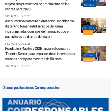
DESTACADO
mejora sus previsiones de crecimiento de las
NOTICIAS
ventas para 2026
6 DE AGOSTO DE 2026
Asegurar una correcta hidratación, modificar la
dieta y no tomar antidiarreicos de forma
NOTICIAS
indiscriminada, consejos del farmacéutico en
SOCIAL
casos leves de diarrea del viajero
6 DE AGOSTO DE 2026
Fundación Mapfre y CISE lanzan el concurso
‘Talento Sénior’ para impulsar ideas innovadoras
NOTICIAS
creadas por y para mayores de 50 años
SOCIAL
6 DE AGOSTO DE 2026
Últimas publicaciones Corresponsables