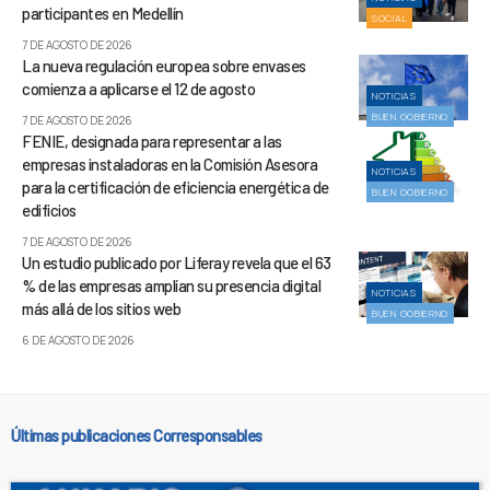
participantes en Medellín
SOCIAL
7 DE AGOSTO DE 2026
La nueva regulación europea sobre envases
comienza a aplicarse el 12 de agosto
NOTICIAS
BUEN GOBIERNO
7 DE AGOSTO DE 2026
FENIE, designada para representar a las
empresas instaladoras en la Comisión Asesora
NOTICIAS
para la certificación de eficiencia energética de
BUEN GOBIERNO
edificios
7 DE AGOSTO DE 2026
Un estudio publicado por Liferay revela que el 63
% de las empresas amplían su presencia digital
NOTICIAS
más allá de los sitios web
BUEN GOBIERNO
6 DE AGOSTO DE 2026
Últimas publicaciones Corresponsables