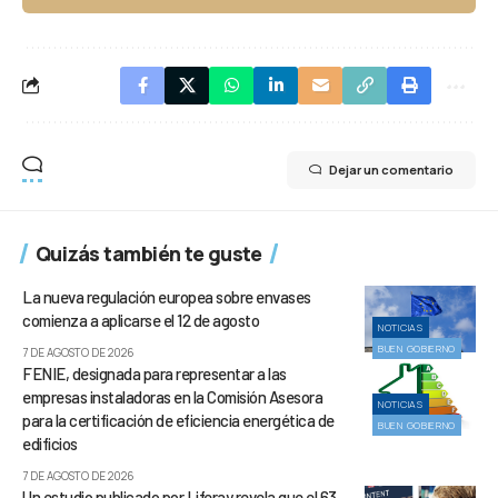
Dejar un comentario
Quizás también te guste
La nueva regulación europea sobre envases
comienza a aplicarse el 12 de agosto
NOTICIAS
BUEN GOBIERNO
7 DE AGOSTO DE 2026
FENIE, designada para representar a las
empresas instaladoras en la Comisión Asesora
NOTICIAS
para la certificación de eficiencia energética de
BUEN GOBIERNO
edificios
7 DE AGOSTO DE 2026
Un estudio publicado por Liferay revela que el 63