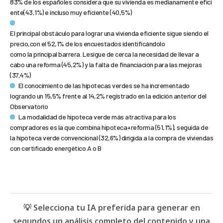
83% de los españoles considera que su vivienda es medianamente efici
ente(43,1%) e incluso muy eficiente (40,5%)
El principal obstáculo para lograr una vivienda eficiente sigue siendo el
precio,con el 52,1% de los encuestados identificándolo
como la principal barrera. Lesigue de cerca la necesidad de llevar a
cabo una reforma (45,2%) y la falta de financiación para las mejoras
(37,4%)
El conocimiento de las hipotecas verdes se ha incrementado
logrando un 15,5% frente al 14,2% registrado en la edición anterior del
Observatorio
La modalidad de hipoteca verde más atractiva para los
compradores es la que combina hipoteca+reforma (51,1%), seguida de
la hipoteca verde convencional (32,6%) dirigida a la compra de viviendas
con certificado energético A o B
💡 Selecciona tu IA preferida para generar en
segundos un análisis completo del contenido y una