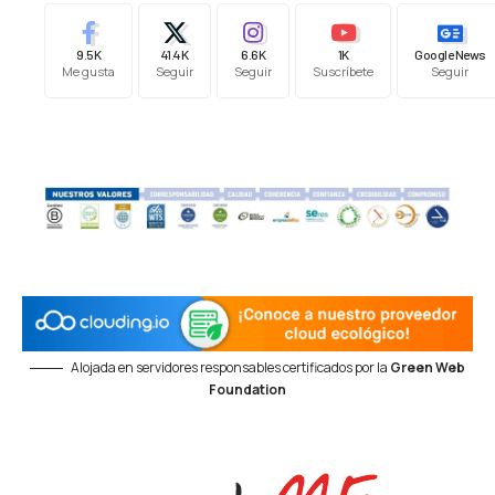
9.5K
41.4K
6.6K
1K
Google News
Me gusta
Seguir
Seguir
Suscríbete
Seguir
Alojada en servidores responsables certificados por la
Green Web
Foundation