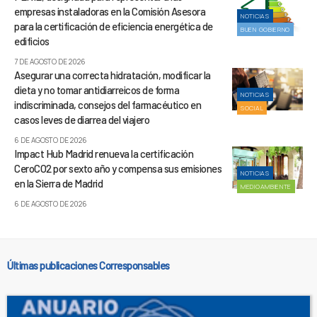
empresas instaladoras en la Comisión Asesora
NOTICIAS
para la certificación de eficiencia energética de
BUEN GOBIERNO
edificios
7 DE AGOSTO DE 2026
Asegurar una correcta hidratación, modificar la
dieta y no tomar antidiarreicos de forma
NOTICIAS
indiscriminada, consejos del farmacéutico en
SOCIAL
casos leves de diarrea del viajero
6 DE AGOSTO DE 2026
Impact Hub Madrid renueva la certificación
CeroCO2 por sexto año y compensa sus emisiones
NOTICIAS
en la Sierra de Madrid
MEDIOAMBIENTE
6 DE AGOSTO DE 2026
Últimas publicaciones Corresponsables