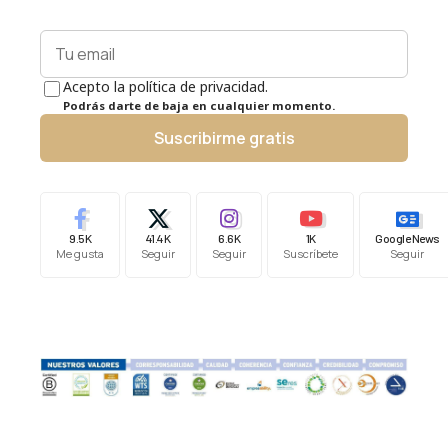
Acepto la política de privacidad.
Podrás darte de baja en cualquier momento.
Suscribirme gratis
9.5K
41.4K
6.6K
1K
Google News
Me gusta
Seguir
Seguir
Suscríbete
Seguir