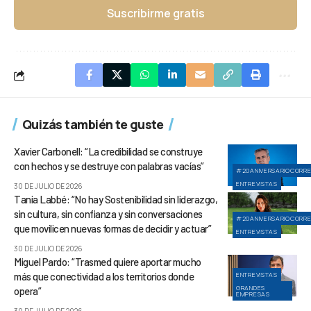
Suscribirme gratis
Quizás también te guste
Xavier Carbonell: “La credibilidad se construye
con hechos y se destruye con palabras vacías”
#20ANIVERSARIOCORR
ENTREVISTAS
30 DE JULIO DE 2026
Tania Labbé: “No hay Sostenibilidad sin liderazgo,
sin cultura, sin confianza y sin conversaciones
#20ANIVERSARIOCORR
que movilicen nuevas formas de decidir y actuar”
ENTREVISTAS
30 DE JULIO DE 2026
Miguel Pardo: “Trasmed quiere aportar mucho
más que conectividad a los territorios donde
ENTREVISTAS
GRANDES
opera”
EMPRESAS