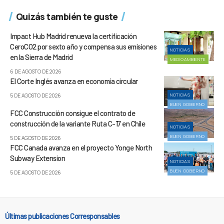
Quizás también te guste
Impact Hub Madrid renueva la certificación
CeroCO2 por sexto año y compensa sus emisiones
NOTICIAS
en la Sierra de Madrid
MEDIOAMBIENTE
6 DE AGOSTO DE 2026
El Corte Inglés avanza en economía circular
NOTICIAS
5 DE AGOSTO DE 2026
BUEN GOBIERNO
FCC Construcción consigue el contrato de
construcción de la variante Ruta C-17 en Chile
NOTICIAS
BUEN GOBIERNO
5 DE AGOSTO DE 2026
FCC Canada avanza en el proyecto Yonge North
Subway Extension
NOTICIAS
BUEN GOBIERNO
5 DE AGOSTO DE 2026
Últimas publicaciones Corresponsables