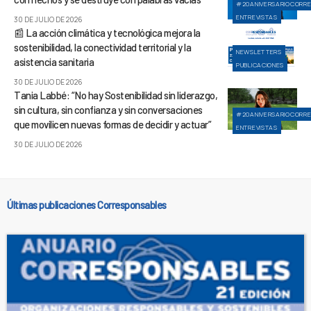
#20ANIVERSARIOCORR
ENTREVISTAS
30 DE JULIO DE 2026
📰 La acción climática y tecnológica mejora la
sostenibilidad, la conectividad territorial y la
NEWSLETTERS
asistencia sanitaria
PUBLICACIONES
30 DE JULIO DE 2026
Tania Labbé: “No hay Sostenibilidad sin liderazgo,
sin cultura, sin confianza y sin conversaciones
#20ANIVERSARIOCORR
que movilicen nuevas formas de decidir y actuar”
ENTREVISTAS
30 DE JULIO DE 2026
Últimas publicaciones Corresponsables