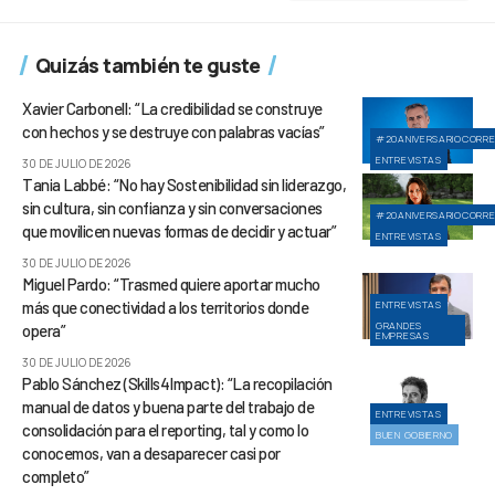
Quizás también te guste
Xavier Carbonell: “La credibilidad se construye
con hechos y se destruye con palabras vacías”
#20ANIVERSARIOCORR
ENTREVISTAS
30 DE JULIO DE 2026
Tania Labbé: “No hay Sostenibilidad sin liderazgo,
sin cultura, sin confianza y sin conversaciones
#20ANIVERSARIOCORR
que movilicen nuevas formas de decidir y actuar”
ENTREVISTAS
30 DE JULIO DE 2026
Miguel Pardo: “Trasmed quiere aportar mucho
más que conectividad a los territorios donde
ENTREVISTAS
GRANDES
opera”
EMPRESAS
30 DE JULIO DE 2026
Pablo Sánchez (Skills4Impact): “La recopilación
manual de datos y buena parte del trabajo de
ENTREVISTAS
consolidación para el reporting, tal y como lo
BUEN GOBIERNO
conocemos, van a desaparecer casi por
completo”