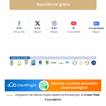
Suscribirme gratis
9.5K
41.4K
6.6K
1K
Google News
Me gusta
Seguir
Seguir
Suscríbete
Seguir
Alojada en servidores responsables certificados por la
Green Web
Foundation