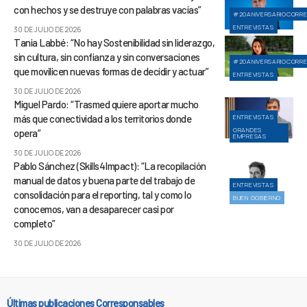
con hechos y se destruye con palabras vacías”
#20ANIVERSARIOCORR
ENTREVISTAS
30 DE JULIO DE 2026
Tania Labbé: “No hay Sostenibilidad sin liderazgo,
sin cultura, sin confianza y sin conversaciones
#20ANIVERSARIOCORR
que movilicen nuevas formas de decidir y actuar”
ENTREVISTAS
30 DE JULIO DE 2026
Miguel Pardo: “Trasmed quiere aportar mucho
más que conectividad a los territorios donde
ENTREVISTAS
GRANDES
opera”
EMPRESAS
30 DE JULIO DE 2026
Pablo Sánchez (Skills4Impact): “La recopilación
manual de datos y buena parte del trabajo de
ENTREVISTAS
consolidación para el reporting, tal y como lo
BUEN GOBIERNO
conocemos, van a desaparecer casi por
completo”
30 DE JULIO DE 2026
Últimas publicaciones Corresponsables