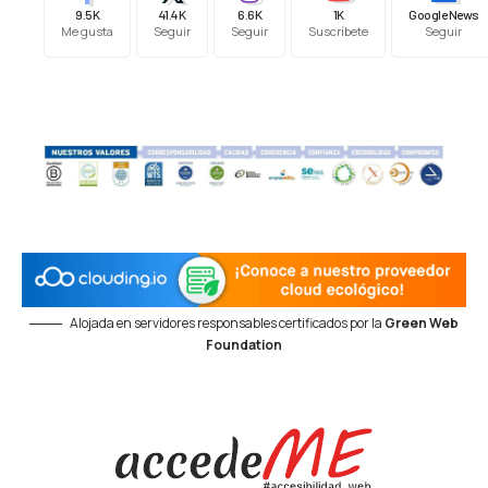
9.5K
41.4K
6.6K
1K
Google News
Me gusta
Seguir
Seguir
Suscríbete
Seguir
Alojada en servidores responsables certificados por la
Green Web
Foundation