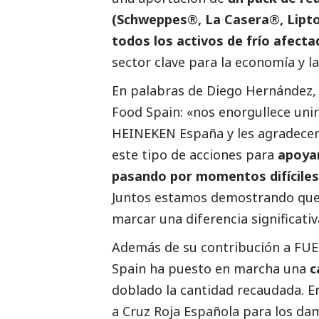
(Schweppes
®
, La Casera
®
, Lipt
todos los activos de frío afect
sector clave para la economía y l
En palabras de
Diego Hernández
,
Food Spain: «nos enorgullece uni
HEINEKEN España y les agradec
este tipo de acciones para
apoyar
pasando por momentos difíciles
Juntos estamos demostrando que 
marcar una diferencia significativ
Además de su contribución a FUE
Spain ha puesto en marcha una
c
doblado la cantidad recaudada. E
a
Cruz Roja Española
para los dam