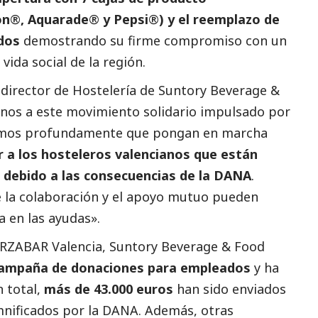
on
®
, Aquarade
®
y Pepsi
®
) y el reemplazo de
ados
demostrando su firme compromiso con un
a vida
social
de la región.
 director de Hostelería de Suntory Beverage &
rnos a este movimiento solidario impulsado por
emos profundamente que pongan en marcha
 a los hosteleros valencianos que están
 debido a las consecuencias de la
DANA
.
la colaboración y el apoyo mutuo pueden
a en las ayudas».
RZABAR Valencia, Suntory Beverage & Food
ampaña de donaciones para empleados
y ha
n total,
más de 43.000 euros
han sido enviados
nificados por la
DANA
. Además, otras