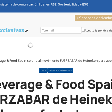
sistema de comunicación líder en RSE, Sostenibilidad y ESG
» Secciones dedicada
xclusivas
»
Acepto la política d
ge & Food Spain se une al movimiento FUERZABAR de Heineken para apoya
DANA
GRANDES EMPRESAS
verage & Food Spai
RZABAR de Heineke