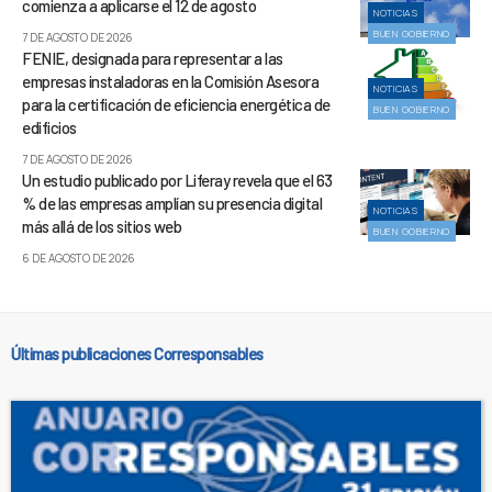
comienza a aplicarse el 12 de agosto
NOTICIAS
BUEN GOBIERNO
7 DE AGOSTO DE 2026
FENIE, designada para representar a las
empresas instaladoras en la Comisión Asesora
NOTICIAS
para la certificación de eficiencia energética de
BUEN GOBIERNO
edificios
7 DE AGOSTO DE 2026
Un estudio publicado por Liferay revela que el 63
% de las empresas amplían su presencia digital
NOTICIAS
más allá de los sitios web
BUEN GOBIERNO
6 DE AGOSTO DE 2026
Últimas publicaciones Corresponsables