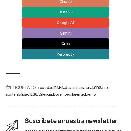
Claude
ChatGPT
Google AI
Gemini
Grok
Perplexity
ETIQUETADO:
sociedad
DANA
desastre natural
ODS
rse
sostenibilidad
ESG
Valencia
Ecoembes
buen gobierno
Suscríbete a nuestra newsletter
Accede a nuestro contenido e invitaciones más exclusivas.