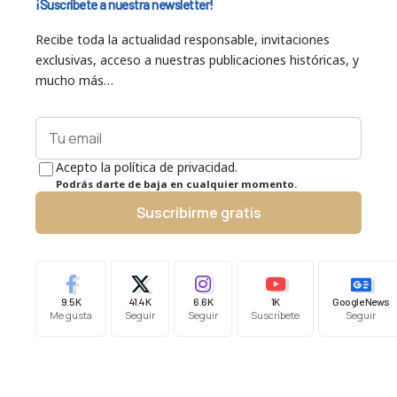
¡Suscríbete a nuestra newsletter!
Recibe toda la actualidad responsable, invitaciones
exclusivas, acceso a nuestras publicaciones históricas, y
mucho más…
Acepto la política de privacidad.
Podrás darte de baja en cualquier momento.
Suscribirme gratis
9.5K
41.4K
6.6K
1K
Google News
Me gusta
Seguir
Seguir
Suscríbete
Seguir