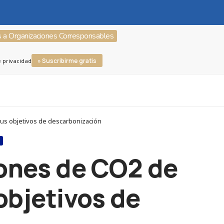
s a Organizaciones Corresponsables
» Suscribirme gratis
e privacidad
sus objetivos de descarbonización
S
iones de CO2 de
objetivos de