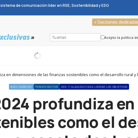
sistema de comunicación líder en RSE, Sostenibilidad y ESG
» Secciones dedicada
xclusivas
»
Acepto la política d
BUEN GOBIERNO
TERCER SECTOR
ODS 17 ALIANZAS PARA LOGRAR LOS OBJETIVOS
2024 profundiza en
enibles como el des