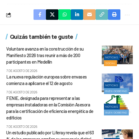
Quizás también te guste
Voluntare avanza en la construcción de su
Manifiesto 2026 tras reunir a más de 200
NOTICIAS
participantes en Medellín
SOCIAL
7 DE AGOSTO DE 2026
La nueva regulación europea sobre envases
comienza a aplicarse el 12 de agosto
NOTICIAS
BUEN GOBIERNO
7 DE AGOSTO DE 2026
FENIE, designada para representar a las
empresas instaladoras en la Comisión Asesora
NOTICIAS
para la certificación de eficiencia energética de
BUEN GOBIERNO
edificios
7 DE AGOSTO DE 2026
Un estudio publicado por Liferay revela que el 63