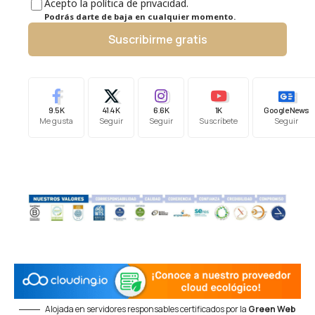
Acepto la política de privacidad.
Podrás darte de baja en cualquier momento.
Suscribirme gratis
9.5K
41.4K
6.6K
1K
Google News
Me gusta
Seguir
Seguir
Suscríbete
Seguir
Alojada en servidores responsables certificados por la
Green Web