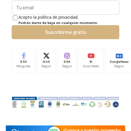
Acepto la política de privacidad.
Podrás darte de baja en cualquier momento.
Suscribirme gratis
9.5K
41.4K
6.6K
1K
Google News
Me gusta
Seguir
Seguir
Suscríbete
Seguir